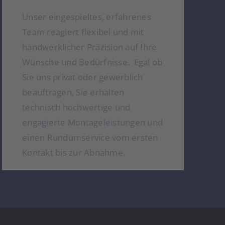
Unser eingespieltes, erfahrenes
Team reagiert flexibel und mit
handwerklicher Präzision auf Ihre
Wünsche und Bedürfnisse. Egal ob
Sie uns privat oder gewerblich
beauftragen, Sie erhalten
technisch hochwertige und
engagierte Montageleistungen und
einen Rundumservice vom ersten
Kontakt bis zur Abnahme.