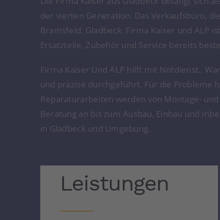
Die Firma Kaiser aus Gladbeck betätigt sich a
der vierten Generation. Das Verkaufsbüro, die
Bramsfeld, Gladbeck. Firma Kaiser und ALP is
Ersatzteile, Zubehör und Service bereits best
Firma Kaiser Und ALP hilft mit Notdienst.. Wa
und präzise durchgeführt. Für die Probleme 
Reparaturarbeiten werden von Montage- und 
Beratung an bis zum Ausbau, Einbau und Inbe
in Gladbeck und Umgebung.
Leistungen