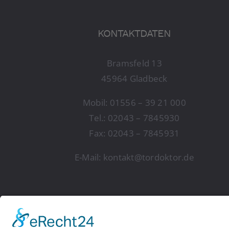
KONTAKTDATEN
Bramsfeld 13
45964 Gladbeck
Mobil:
01556 – 39 21 000
Tel.:
02043 – 7845930
Fax: 02043 – 7845931
E-Mail:
kontakt@tordoktor.de