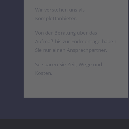
Wir verstehen uns als
Komplettanbieter.
Von der Beratung über das
Aufmaß bis zur Endmontage haben
Sie nur einen Ansprechpartner.
So sparen Sie Zeit, Wege und
Kosten.