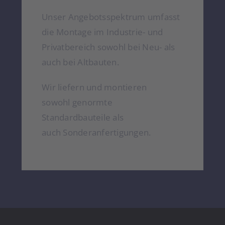
Unser Angebotsspektrum umfasst
die Montage im Industrie- und
Privatbereich sowohl bei Neu- als
auch bei Altbauten.
Wir liefern und montieren
sowohl genormte
Standardbauteile als
auch Sonderanfertigungen.