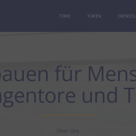
TORE
TÜREN
DIENST
bauen für Men
gentore und 
Über Uns